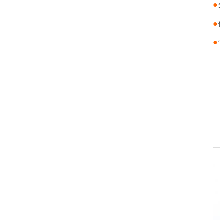
●
●
●